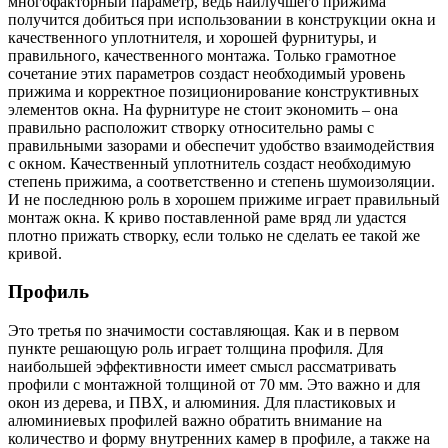
многофакторный параметр, ведь наилучшего прижима
получится добиться при использовании в конструкции окна и
качественного уплотнителя, и хорошей фурнитуры, и
правильного, качественного монтажа. Только грамотное
сочетание этих параметров создаст необходимый уровень
прижима и корректное позиционирование конструктивных
элементов окна. На фурнитуре не стоит экономить – она
правильно расположит створку относительно рамы с
правильными зазорами и обеспечит удобство взаимодействия
с окном. Качественный уплотнитель создаст необходимую
степень прижима, а соответственно и степень шумоизоляции.
И не последнюю роль в хорошем прижиме играет правильный
монтаж окна. К криво поставленной раме вряд ли удастся
плотно прижать створку, если только не сделать ее такой же
кривой.
Профиль
Это третья по значимости составляющая. Как и в первом
пункте решающую роль играет толщина профиля. Для
наибольшей эффективности имеет смысл рассматривать
профили с монтажной толщиной от 70 мм. Это важно и для
окон из дерева, и ПВХ, и алюминия. Для пластиковых и
алюминиевых профилей важно обратить внимание на
количество и форму внутренних камер в профиле, а также на