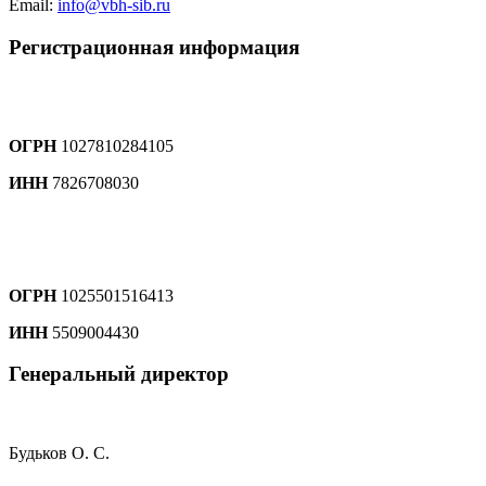
Email:
info@vbh-sib.ru
Регистрационная информация
ОГРН
1027810284105
ИНН
7826708030
ОГРН
1025501516413
ИНН
5509004430
Генеральный директор
Будьков О. С.